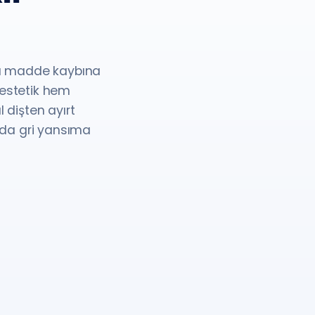
ırı madde kaybına
 estetik hem
 dişten ayırt
ında gri yansıma