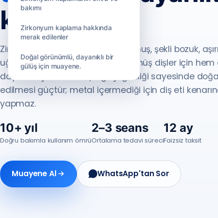
bakımı
kaplama.
Zirkonyum kaplama hakkında
merak edilenler
Zirkonyum kaplama; rengi bozulmuş, şekli bozuk, aş
Doğal görünümlü, dayanıklı bir
uğramış veya kanal tedavisi görmüş dişler için hem
gülüş için muayene.
dayanıklı çözümdür. Işık geçirgenliği sayesinde doğal
edilmesi güçtür; metal içermediği için diş eti kenar
yapmaz.
10+ yıl
2–3 seans
12 ay
Doğru bakımla kullanım ömrü
Ortalama tedavi süreci
Faizsiz taksit
Muayene Al
WhatsApp'tan Sor