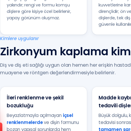
yakındır; rengi ve formu komşu
kuvvetlerine ka
dişlere göre kişiye özel belirlenir,
dirençlidir; ön 
yapay görünüm oluşmaz.
dişlerde, tek di
güvenle kullanılır
Kimlere uygulanır
Zirkonyum kaplama kiml
Diş ve diş eti sağlığı uygun olan hemen her erişkin hasta
muayene ve röntgen değerlendirmesiyle belirlenir.
İleri renklenme ve şekil
Madde kaybı 
bozukluğu
tedavili dişle
Beyazlatmayla açılmayan
içsel
Büyük dolgulu, k
renklenmelerde
ve dişin formunu
tedavisi sonrası
Anadolu Yakası
bozan yapısal sorunlarda hem
tamamen sara