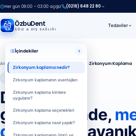
(0216) 648 22 80
Her gün 09:00 – 03:00 açığız
(0212) 909 88 80
(0216) 648 22 80
ÖzbuDent
Tedaviler
AĞIZ & DIŞ SAĞLIĞI
Anadolu Yakası
(0216) 648 22 80
İçindekiler
Avrupa Yakası
(0212) 909 88 80
Ana Sayfa
›
Tedaviler
›
Estetik Gülüş Tedavileri
›
Zirkonyum Kaplama
Zirkonyum kaplama nedir?
Estetik Gülüş
Zirkonyum kaplamanın avantajları
Doğal diş
Zirkonyum kaplama kimlere
uygulanır?
görünümünde,
me
Zirkonyum kaplama seçenekleri
Zirkonyum kaplama nasıl yapılır?
desteksiz
dayanık
Zirkonyum kaplamanın ömrü ve