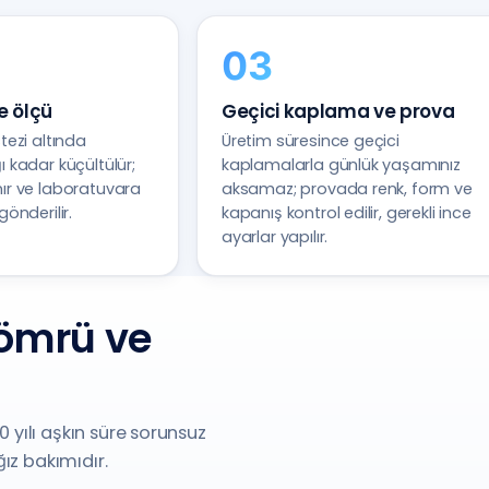
ve ölçü
Geçici kaplama ve prova
stezi altında
Üretim süresince geçici
ı kadar küçültülür;
kaplamalarla günlük yaşamınız
nır ve laboratuvara
aksamaz; provada renk, form ve
gönderilir.
kapanış kontrol edilir, gerekli ince
ayarlar yapılır.
ömrü ve
 yılı aşkın süre sorunsuz
ız bakımıdır.