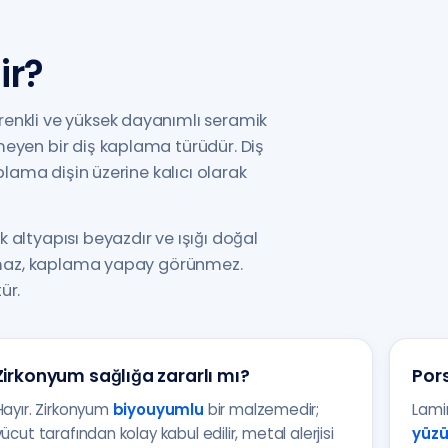
ir?
renkli ve yüksek dayanımlı seramik
meyen bir diş kaplama türüdür. Diş
aplama dişin üzerine kalıcı olarak
 altyapısı beyazdır ve ışığı doğal
luşmaz, kaplama yapay görünmez.
ür.
Zirkonyum sağlığa zararlı mı?
Pors
Hayır. Zirkonyum
biyouyumlu
bir malzemedir;
Lami
vücut tarafından kolay kabul edilir, metal alerjisi
yüz