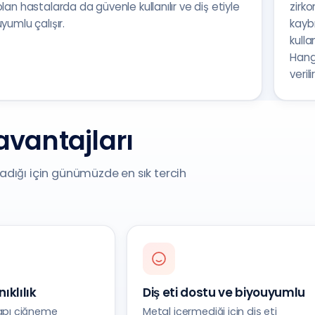
olan hastalarda da güvenle kullanılır ve diş etiyle
zirko
uyumlu çalışır.
kaybı
kulla
Hang
verilir
vantajları
adığı için günümüzde en sık tercih
ıklılık
Diş eti dostu ve biyouyumlu
apı çiğneme
Metal içermediği için diş eti