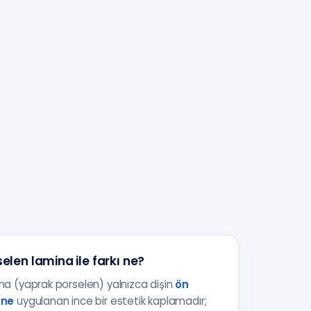
elen lamina ile farkı ne?
na (yaprak porselen) yalnızca dişin
ön
üne
uygulanan ince bir estetik kaplamadır;