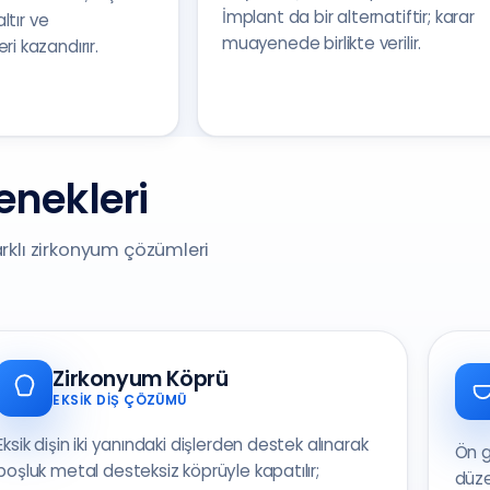
İmplant da bir alternatiftir; karar
altır ve
muayenede birlikte verilir.
i kazandırır.
nekleri
rklı zirkonyum çözümleri
Zirkonyum Köprü
EKSIK DIŞ ÇÖZÜMÜ
Eksik dişin iki yanındaki dişlerden destek alınarak
Ön g
boşluk metal desteksiz köprüyle kapatılır;
düze