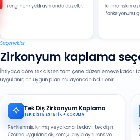
(0216) 648 22 80
rengi hem şekli aynı anda düzeltir.
kırılma riskini az
fonksiyonunu ger
Avrupa Yakası
(0212) 909 88 80
Seçenekler
Zirkonyum kaplama seçe
İhtiyaca göre tek dişten tam çene düzenlemeye kadar fa
uygulanır; en uygun plan muayenede belirlenir.
Tek Diş Zirkonyum Kaplama
TEK DIŞTE ESTETIK + KORUMA
Renklenmiş, kırılmış veya kanal tedavili tek dişin
üzerine uygulanır; diş komşularıyla aynı renk ve