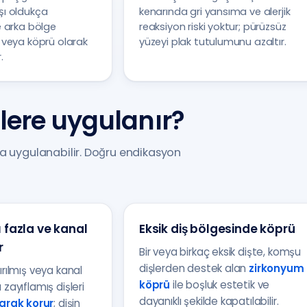
rşı oldukça
kenarında gri yansıma ve alerjik
ve arka bölge
reaksiyon riski yoktur; pürüzsüz
ş veya köprü olarak
yüzeyi plak tutulumunu azaltır.
.
ere uygulanır?
da uygulanabilir. Doğru endikasyon
fazla ve kanal
Eksik diş bölgesinde köprü
r
Bir veya birkaç eksik dişte, komşu
dişlerden destek alan
zirkonyum
ırılmış veya kanal
köprü
ile boşluk estetik ve
 zayıflamış dişleri
dayanıklı şekilde kapatılabilir.
rak korur
; dişin