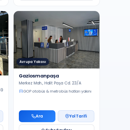
Avrupa Yakası
Gaziosmanpaşa
Merkez Mah., Halit Paşa Cd. 23/A
69
GOP otobüs & metrobüs hatları yakını
Ara
Yol Tarifi