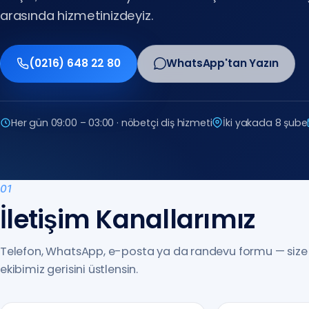
Avrupa Yakası
arasında hizmetinizdeyiz.
(0212) 909 88 80
(0216) 648 22 80
WhatsApp'tan Yazın
(0212) 909 88 80
(0216) 648 22 80
Her gün 09:00 – 03:00 · nöbetçi diş hizmeti
İki yakada 8 şube
01
İletişim Kanallarımız
Telefon, WhatsApp, e-posta ya da randevu formu — size 
ekibimiz gerisini üstlensin.