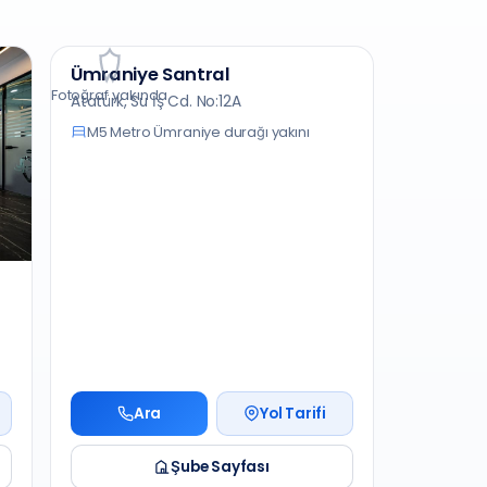
Anadolu Yakası
Ümraniye Santral
Fotoğraf yakında
Atatürk, Su İş Cd. No:12A
M5 Metro Ümraniye durağı yakını
Ara
Yol Tarifi
Şube Sayfası