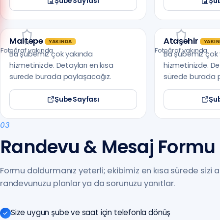
Şube Sayfası
Şub
(0216) 648 22 80
Anadolu Yakası
Anadolu Yakası
Avrupa Yakası
(0212) 909 88 80
Maltepe
Ataşehir
YAKINDA
YAKI
Fotoğraf yakında
Fotoğraf yakında
Bu şubemiz çok yakında
Bu şubemiz çok
hizmetinizde. Detayları en kısa
hizmetinizde. De
sürede burada paylaşacağız.
sürede burada 
Şube Sayfası
Şub
03
Randevu & Mesaj Formu
Formu doldurmanız yeterli; ekibimiz en kısa sürede sizi 
randevunuzu planlar ya da sorunuzu yanıtlar.
Size uygun şube ve saat için telefonla dönüş