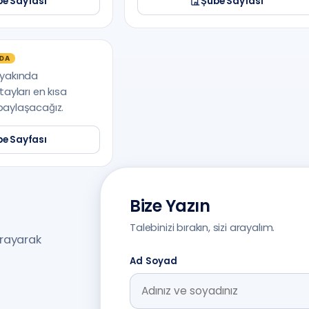
e Sayfası
Şube Sayfası
NDA
 yakında
tayları en kısa
paylaşacağız.
e Sayfası
Bize Yazın
Talebinizi bırakın, sizi arayalım.
arayarak
Ad Soyad