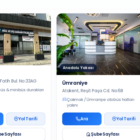
Anadolu Yakası
Fatih Bul. No:33AG
Ümraniye
büs & minibüs durakları
Atakent, Reşit Paşa Cd. No:6B
Çakmak / Ümraniye otobüs hatları
yakını
Yol Tarifi
Ara
Yol Tarifi
e Sayfası
Şube Sayfası