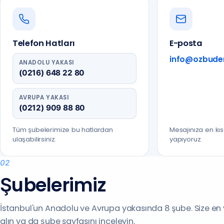
Telefon Hatları
E-posta
info@ozbude
ANADOLU YAKASI
(0216) 648 22 80
AVRUPA YAKASI
(0212) 909 88 80
Tüm şubelerimize bu hatlardan
Mesajınıza en kı
ulaşabilirsiniz.
yapıyoruz.
02
Şubelerimiz
İstanbul'un Anadolu ve Avrupa yakasında 8 şube. Size en ya
alın ya da şube sayfasını inceleyin.