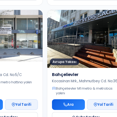
Avrupa Yakası
Bahçelievler
ra Cd. No:5/C
Kocasinan Mrk., Mahmutbey Cd. No:3
metro hattına yakın
Bahçelievler M1 metro & metrobüs
yakını
Yol Tarifi
Ara
Yol Tarifi