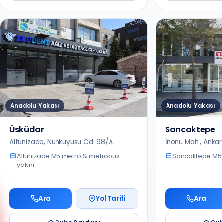
Anadolu Yakası
Anadolu Yakası
Üsküdar
Sancaktepe
Altunizade, Nuhkuyusu Cd. 98/A
İnönü Mah., Anka
Altunizade M5 metro & metrobüs
Sancaktepe M5 
yakını
Ara
Yol Tarifi
Ara
Anadolu Yakası