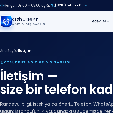
(0216) 648 22 80
Her gün 09:00 – 03:00 açığız
(0212) 909 88 80
(0216) 648 22 80
ÖzbuDent
Tedaviler
AĞIZ & DIŞ SAĞLIĞI
Anadolu Yakası
(0216) 648 22 80
Avrupa Yakası
Ana Sayfa
›
İletişim
(0212) 909 88 80
ÖZBUDENT AĞIZ VE DIŞ SAĞLIĞI
İletişim —
size bir telefon ka
Anadolu Yakası
Randevu, bilgi, istek ya da öneri… Telefon, WhatsA
(0216) 648 22 80
ulaşın; İstanbul'un iki yakasındaki 8 şubemizde her