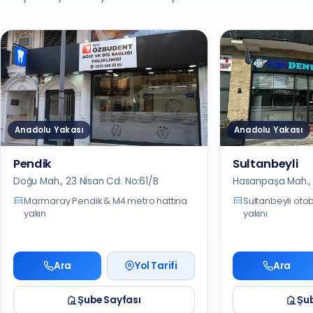
Anadolu Yakası
Anadolu Yakası
Pendik
Sultanbeyli
Doğu Mah., 23 Nisan Cd. No:61/B
Hasanpaşa Mah., 
Marmaray Pendik & M4 metro hattına
Sultanbeyli oto
yakın
yakını
Ara
Yol Tarifi
Ara
Şube Sayfası
Şub