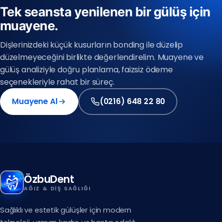
Tek seansta yenilenen bir gülüş için
muayene.
Anadolu Yakası
(0216) 648 22 80
Dişlerinizdeki küçük kusurların bonding ile düzelip
düzelmeyeceğini birlikte değerlendirelim. Muayene ve
Avrupa Yakası
gülüş analiziyle doğru planlama, faizsiz ödeme
(0212) 909 88 80
seçenekleriyle rahat bir süreç.
(0216) 648 22 80
Muayene Al
(0212) 909 88 80
(0216) 648 22 80
ÖzbuDent
AĞIZ & DIŞ SAĞLIĞI
Sağlıklı ve estetik gülüşler için modern