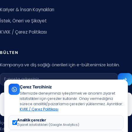
Kariyer & İnsan Kaynakları
İstek, Öneri ve Şikayet
KVKK / Çerez Politikası
BÜLTEN
Kampanya ve diş sağlığı önerileri için e-bültenimize katılın.
Çerez Tercihiniz
Sitemizde deneyiminizi iyileştirmek ve anonim ziyaret
istatistikleri için çerezler kullanılır. Onay vermediğiniz
sürece analitik/pazarlama çerezleri yüklenmez. Ayrıntılar:
KVKK / Çerez Politikası
Analitik çerezler
İçerik güncelleme tarihi:
07.07.2026
Ziyaret istatistikleri (Google Analytics)
Editör:
Muhammed Ali Aslan
·
editör iletişim için tıklayınız