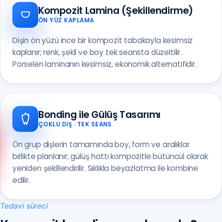
Kompozit Lamina (Şekillendirme)
ÖN YÜZ KAPLAMA
Dişin ön yüzü ince bir kompozit tabakayla kesimsiz
kaplanır; renk, şekil ve boy tek seansta düzeltilir.
Porselen laminanın kesimsiz, ekonomik alternatifidir.
Bonding ile Gülüş Tasarımı
ÇOKLU DIŞ · TEK SEANS
Anadolu Yakası
Ön grup dişlerin tamamında boy, form ve aralıklar
(0216) 648 22 80
birlikte planlanır; gülüş hattı kompozitle bütüncül olarak
Avrupa Yakası
yeniden şekillendirilir. Sıklıkla beyazlatma ile kombine
(0212) 909 88 80
edilir.
Tedavi süreci