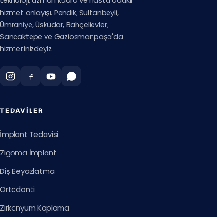
teknoloji, uzman kadro ve hasta odaklı
hizmet anlayışı. Pendik, Sultanbeyli,
Ümraniye, Üsküdar, Bahçelievler,
Sancaktepe ve Gaziosmanpaşa'da
hizmetinizdeyiz.
TEDAVILER
İmplant Tedavisi
Zigoma İmplant
Diş Beyazlatma
Ortodonti
Zirkonyum Kaplama