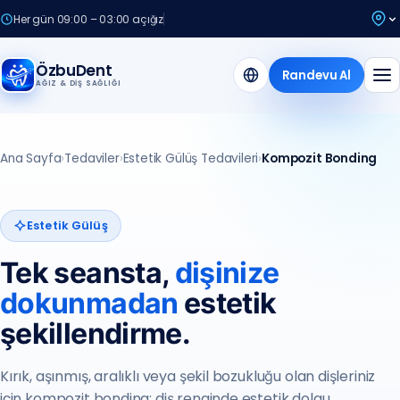
Her gün 09:00 – 03:00 açığız
ÖzbuDent
Randevu Al
AĞIZ & DIŞ SAĞLIĞI
Ana Sayfa
›
Tedaviler
›
Estetik Gülüş Tedavileri
›
Kompozit Bonding
Estetik Gülüş
Tek seansta,
dişinize
dokunmadan
estetik
şekillendirme.
Kırık, aşınmış, aralıklı veya şekil bozukluğu olan dişleriniz
için kompozit bonding: diş renginde estetik dolgu