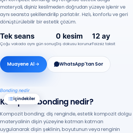
materyali, dişiniz kesilmeden doğrudan yüzeye işlenir ve
aynı seansta şekillendirilip parlatılır. Hızlı, konforlu ve geri
dönüştürülebilir bir estetik çözüm.
Tek seans
0 kesim
12 ay
Çoğu vakada aynı gün sonuç
Diş dokusu korunur
Faizsiz taksit
Muayene Al
WhatsApp'tan Sor
Bonding nedir
İçindekiler
Kompozit bonding nedir?
Kompozit bonding; diş renginde, estetik kompozit dolgu
materyalinin dişin yüzeyine katman katman
uygulanarak dişin şeklinin, boyutunun veya renginin