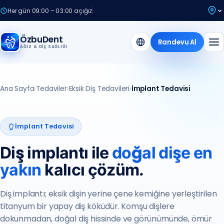
Her gün 09:00 – 03:00 açığız
ÖzbuDent
Randevu Al
AĞIZ & DIŞ SAĞLIĞI
Ana Sayfa
›
Tedaviler
›
Eksik Diş Tedavileri
›
İmplant Tedavisi
İmplant Tedavisi
Diş implantı ile
doğal dişe en
yakın
kalıcı çözüm.
Diş implantı; eksik dişin yerine çene kemiğine yerleştirilen
titanyum bir yapay diş köküdür. Komşu dişlere
dokunmadan, doğal diş hissinde ve görünümünde, ömür