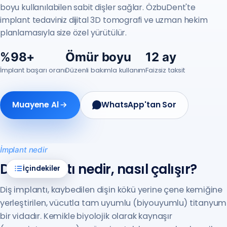
boyu kullanılabilen sabit dişler sağlar. ÖzbuDent'te
implant tedaviniz dijital 3D tomografi ve uzman hekim
planlamasıyla size özel yürütülür.
%98+
Ömür boyu
12 ay
İmplant başarı oranı
Düzenli bakımla kullanım
Faizsiz taksit
Muayene Al
WhatsApp'tan Sor
İmplant nedir
Diş implantı nedir, nasıl çalışır?
İçindekiler
Diş implantı, kaybedilen dişin kökü yerine çene kemiğine
yerleştirilen, vücutla tam uyumlu (biyouyumlu) titanyum
bir vidadır. Kemikle biyolojik olarak kaynaşır