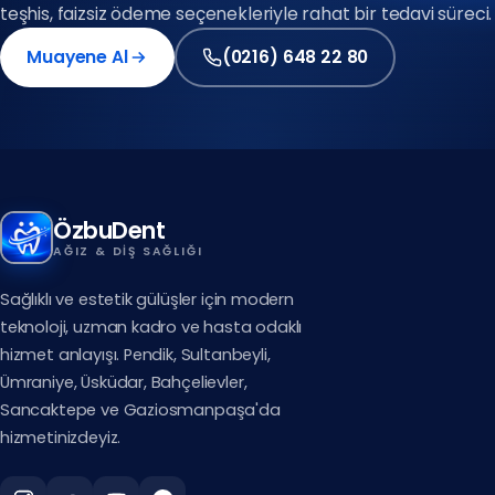
teşhis, faizsiz ödeme seçenekleriyle rahat bir tedavi süreci.
(0216) 648 22 80
Muayene Al
(0212) 909 88 80
(0216) 648 22 80
ÖzbuDent
AĞIZ & DIŞ SAĞLIĞI
Sağlıklı ve estetik gülüşler için modern
teknoloji, uzman kadro ve hasta odaklı
hizmet anlayışı. Pendik, Sultanbeyli,
Ümraniye, Üsküdar, Bahçelievler,
Sancaktepe ve Gaziosmanpaşa'da
hizmetinizdeyiz.