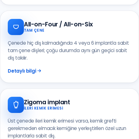
All-on-Four / All-on-Six
TAM ÇENE
Çenede hiç diş kalmadığında 4 veya 6 implantla sabit
tam çene dişleri; çoğu durumda aynı gün geçici sabit
diş takılır.
Detaylı bilgi
Zigoma implant
İLERI KEMIK ERIMESI
Üst çenede ileri kemik erimesi varsa, kemik grefti
gerekmeden elmacık kemiğine yerleştirilen özel uzun
implantlarla sabit diş.