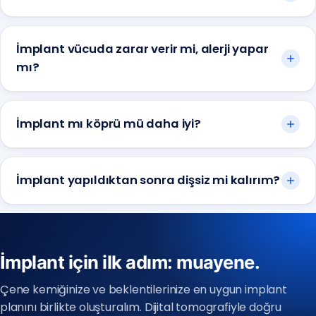
İmplant vücuda zarar verir mi, alerji yapar
mı?
İmplant mı köprü mü daha iyi?
İmplant yapıldıktan sonra dişsiz mi kalırım?
Anadolu Yakası
İmplant için ilk adım: muayene.
(0216) 648 22 80
Çene kemiğinize ve beklentilerinize en uygun implant
Avrupa Yakası
planını birlikte oluşturalım. Dijital tomografiyle doğru
(0212) 909 88 80