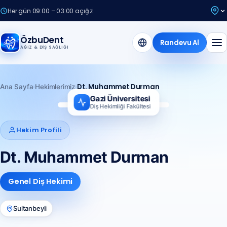
Her gün 09:00 – 03:00 açığız
ÖzbuDent
Randevu Al
AĞIZ & DIŞ SAĞLIĞI
›
›
Dt. Muhammet Durman
Ana Sayfa
Hekimlerimiz
Gazi Üniversitesi
Diş Hekimliği Fakültesi
MD
Hekim Profili
Dt. Muhammet Durman
Genel Diş Hekimi
Sultanbeyli