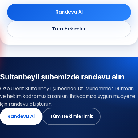
Randevu Al
Tüm Hekimler
Anadolu Yakası
(0216) 648 22 80
Avrupa Yakası
(0212) 909 88 80
Sultanbeyli şubemizde randevu alın
ÖzbuDent Sultanbeyli şubesinde Dt. Muhammet Durman
ve hekim kadromuzla tanışın; ihtiyacınıza uygun muayene
için randevu oluşturun.
Randevu Al
Tüm Hekimlerimiz