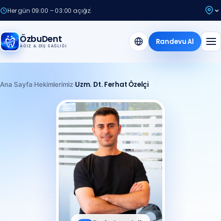
Her gün 09:00 – 03:00 açığız
ÖzbuDent
Randevu Al
AĞIZ & DIŞ SAĞLIĞI
›
›
Uzm. Dt. Ferhat Özelçi
Ana Sayfa
Hekimlerimiz