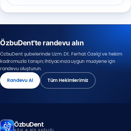
ÖzbuDent'te randevu alın
ÖzbuDent şubelerinde Uzm. Dt. Ferhat Özelçi ve hekim
kadromuzla tanışın; ihtiyacınıza uygun muayene için
randevu oluşturun.
Randevu Al
Tüm Hekimlerimiz
ÖzbuDent
AĞIZ & DIŞ SAĞLIĞI