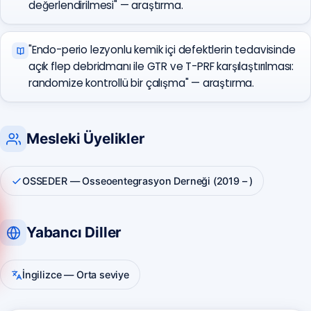
değerlendirilmesi" — araştırma.
"Endo-perio lezyonlu kemik içi defektlerin tedavisinde
açık flep debridmanı ile GTR ve T-PRF karşılaştırılması:
randomize kontrollü bir çalışma" — araştırma.
Mesleki Üyelikler
OSSEDER — Osseoentegrasyon Derneği (2019 – )
Anadolu Yakası
(0216) 648 22 80
Yabancı Diller
Avrupa Yakası
(0212) 909 88 80
İngilizce — Orta seviye