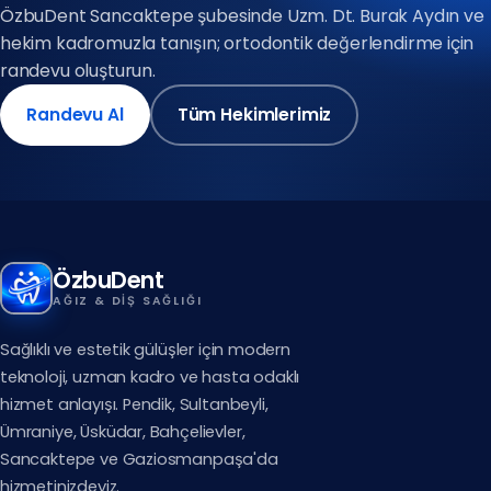
ÖzbuDent Sancaktepe şubesinde Uzm. Dt. Burak Aydın ve
hekim kadromuzla tanışın; ortodontik değerlendirme için
randevu oluşturun.
Randevu Al
Tüm Hekimlerimiz
ÖzbuDent
AĞIZ & DIŞ SAĞLIĞI
Sağlıklı ve estetik gülüşler için modern
teknoloji, uzman kadro ve hasta odaklı
hizmet anlayışı. Pendik, Sultanbeyli,
Ümraniye, Üsküdar, Bahçelievler,
Sancaktepe ve Gaziosmanpaşa'da
hizmetinizdeyiz.