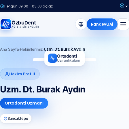
Her gün 09:00 – 03:00 açığız
ÖzbuDent
Randevu Al
AĞIZ & DIŞ SAĞLIĞI
›
›
Uzm. Dt. Burak Aydın
Ana Sayfa
Hekimlerimiz
Ortodonti
Uzmanlık alanı
BA
Hekim Profili
Uzm. Dt. Burak Aydın
Ortodonti Uzmanı
Sancaktepe