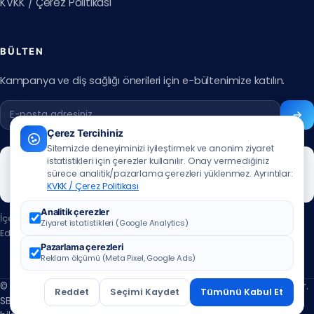
KVKK / Çerez Politikası
BÜLTEN
Kampanya ve diş sağlığı önerileri için e-bültenimize katılın.
Çerez Tercihiniz
Sitemizde deneyiminizi iyileştirmek ve anonim ziyaret
istatistikleri için çerezler kullanılır. Onay vermediğiniz
sürece analitik/pazarlama çerezleri yüklenmez. Ayrıntılar:
KVKK / Çerez Politikası
Analitik çerezler
İçerik güncelleme tarihi:
07.07.2026
Ziyaret istatistikleri (Google Analytics)
Editör:
Muhammed Ali Aslan
·
editör iletişim için tıklayınız
Pazarlama çerezleri
Reklam ölçümü (Meta Pixel, Google Ads)
© 2026 ÖzbuDent Ağız ve Diş Sağlığı Merkezleri. Tüm hakları saklıdır.
Reddet
Seçimi Kaydet
Tümünü Kabul Et
SB Ruhsatlı Ağız ve Diş Sağlığı Polikliniği · Reklam değildir,