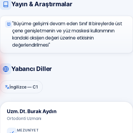
Yayın & Araştırmalar
"Büyüme gelişimi devam eden Sınıf III bireylerde üst
çene genişletmenin ve yüz maskesi kullanımının
kandaki oksijen değeri üzerine etkisinin
değerlendirilmesi"
Anadolu Yakası
Yabancı Diller
(0216) 648 22 80
Avrupa Yakası
İngilizce — C1
(0212) 909 88 80
Uzm. Dt. Burak Aydın
Ortodonti Uzmanı
MEZUNIYET