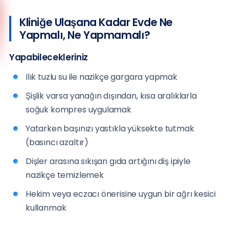
Anadolu Yakası
Kliniğe Ulaşana Kadar Evde Ne
(0216) 648 22 80
Yapmalı, Ne Yapmamalı?
Avrupa Yakası
(0212) 909 88 80
Yapabilecekleriniz
Ilık tuzlu su ile nazikçe gargara yapmak
Şişlik varsa yanağın dışından, kısa aralıklarla
soğuk kompres uygulamak
Yatarken başınızı yastıkla yüksekte tutmak
(basıncı azaltır)
Dişler arasına sıkışan gıda artığını diş ipiyle
nazikçe temizlemek
Hekim veya eczacı önerisine uygun bir ağrı kesici
kullanmak