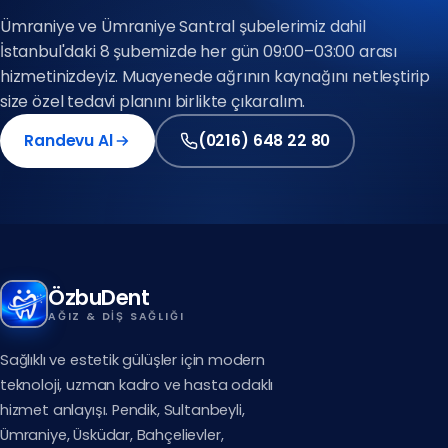
(0216) 648 22 80
Ümraniye ve Ümraniye Santral şubelerimiz dahil
İstanbul'daki 8 şubemizde her gün 09:00–03:00 arası
Avrupa Yakası
hizmetinizdeyiz. Muayenede ağrının kaynağını netleştirip
(0212) 909 88 80
size özel tedavi planını birlikte çıkaralım.
Randevu Al
(0216) 648 22 80
(0212) 909 88 80
(0216) 648 22 80
ÖzbuDent
AĞIZ & DIŞ SAĞLIĞI
Sağlıklı ve estetik gülüşler için modern
teknoloji, uzman kadro ve hasta odaklı
hizmet anlayışı. Pendik, Sultanbeyli,
Ümraniye, Üsküdar, Bahçelievler,