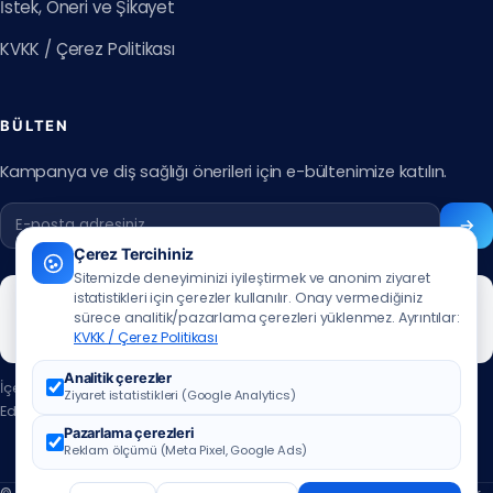
İstek, Öneri ve Şikayet
KVKK / Çerez Politikası
BÜLTEN
Kampanya ve diş sağlığı önerileri için e-bültenimize katılın.
Çerez Tercihiniz
Sitemizde deneyiminizi iyileştirmek ve anonim ziyaret
istatistikleri için çerezler kullanılır. Onay vermediğiniz
sürece analitik/pazarlama çerezleri yüklenmez. Ayrıntılar:
KVKK / Çerez Politikası
Analitik çerezler
İçerik güncelleme tarihi:
07.07.2026
Ziyaret istatistikleri (Google Analytics)
Editör:
Muhammed Ali Aslan
·
editör iletişim için tıklayınız
Pazarlama çerezleri
Reklam ölçümü (Meta Pixel, Google Ads)