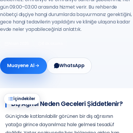
gün 09:00–03:00 arasında hizmet verir. Bu rehberde
nöbetçi dişçiye hangi durumlarda başvurmanız gerektiğini,
gece hangi tedavilerin yapıldığını ve kliniğe ulaşana kadar
evde neler yapabileceğinizi anlattık.
Nisan 2026
6 dk okuma
Muayene Al
WhatsApp
İçindekiler
Diş Ağrısı Neden Geceleri Şiddetlenir?
Gün içinde katlanılabilir görünen bir diş ağrısının
yatağa girince dayanılmaz hale gelmesi tesadüf
değildir. Yatar pozisyonda baş bölgesine giden kan