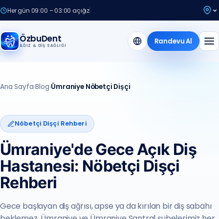
Her gün 09:00 – 03:00 açığız
ÖzbuDent
Randevu Al
AĞIZ & DIŞ SAĞLIĞI
Ana Sayfa
›
Blog
›
Ümraniye Nöbetçi Dişçi
Nöbetçi Dişçi Rehberi
Ümraniye'de Gece Açık Diş
Hastanesi: Nöbetçi Dişçi
Rehberi
Gece başlayan diş ağrısı, apse ya da kırılan bir diş sabahı
beklemez. Ümraniye ve Ümraniye Santral şubelerimiz her