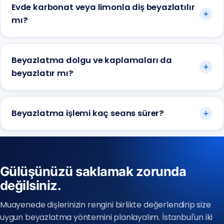
Evde karbonat veya limonla diş beyazlatılır
mı?
Beyazlatma dolgu ve kaplamaları da
beyazlatır mı?
Beyazlatma işlemi kaç seans sürer?
Gülüşünüzü saklamak zorunda
değilsiniz.
Anadolu Yakası
(0216) 648 22 80
Muayenede dişlerinizin rengini birlikte değerlendirip size
uygun beyazlatma yöntemini planlayalım. İstanbul'un iki
Avrupa Yakası