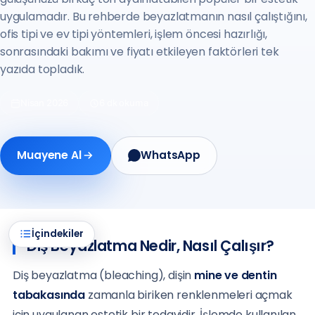
uygulamadır. Bu rehberde beyazlatmanın nasıl çalıştığını,
ofis tipi ve ev tipi yöntemleri, işlem öncesi hazırlığı,
sonrasındaki bakımı ve fiyatı etkileyen faktörleri tek
yazıda topladık.
Nisan 2026
6 dk okuma
Muayene Al
WhatsApp
İçindekiler
Diş Beyazlatma Nedir, Nasıl Çalışır?
Diş beyazlatma (bleaching), dişin
mine ve dentin
tabakasında
zamanla biriken renklenmeleri açmak
için uygulanan estetik bir tedavidir. İşlemde kullanılan