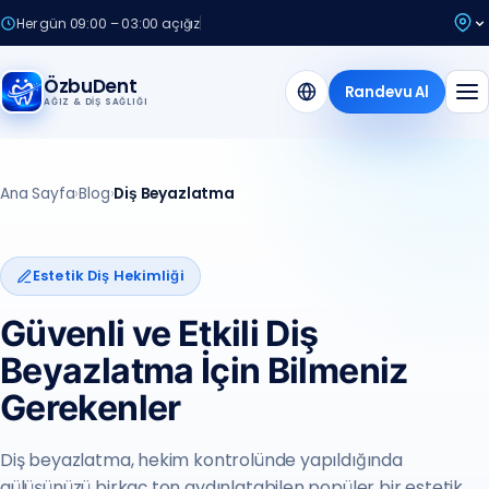
Her gün 09:00 – 03:00 açığız
ÖzbuDent
Randevu Al
AĞIZ & DIŞ SAĞLIĞI
Ana Sayfa
›
Blog
›
Diş Beyazlatma
Estetik Diş Hekimliği
Güvenli ve Etkili Diş
Beyazlatma İçin Bilmeniz
Gerekenler
Diş beyazlatma, hekim kontrolünde yapıldığında
gülüşünüzü birkaç ton aydınlatabilen popüler bir estetik