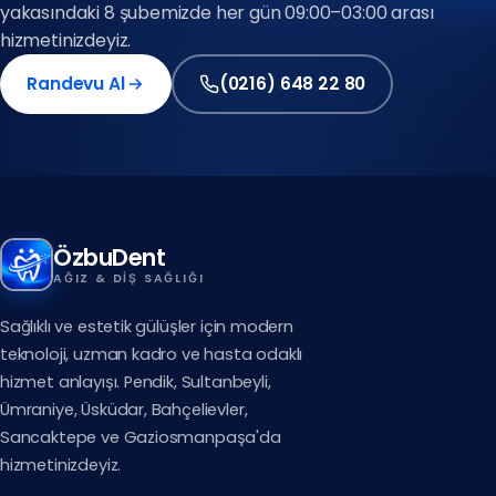
yakasındaki 8 şubemizde her gün 09:00–03:00 arası
(0212) 909 88 80
hizmetinizdeyiz.
Randevu Al
(0216) 648 22 80
(0212) 909 88 80
(0216) 648 22 80
ÖzbuDent
AĞIZ & DIŞ SAĞLIĞI
Sağlıklı ve estetik gülüşler için modern
teknoloji, uzman kadro ve hasta odaklı
hizmet anlayışı. Pendik, Sultanbeyli,
Ümraniye, Üsküdar, Bahçelievler,
Sancaktepe ve Gaziosmanpaşa'da
hizmetinizdeyiz.