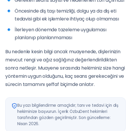
Gereken seans sayısı ve hedeflenen ton açılması
Öncesinde diş taşı temizliği, dolgu ya da diş eti
tedavisi gibi ek işlemlere ihtiyaç olup olmaması
İlerleyen dönemde tazeleme uygulaması
planlanıp planlanmaması
Bu nedenle kesin bilgi ancak muayenede, dişlerinizin
mevcut rengi ve ağız sağlığınız değerlendirildikten
sonra netleşir. Muayene sırasında hekiminiz size hangi
yöntemin uygun olduğunu, kaç seans gerekeceğini ve
sürecin tamamını şeffaf biçimde anlatır.
Bu yazı bilgilendirme amaçlıdır; tanı ve tedavi için diş
hekiminize başvurun. İçerik ÖzbuDent hekimleri
tarafından gözden geçirilmiştir. Son güncelleme:
Nisan 2026.