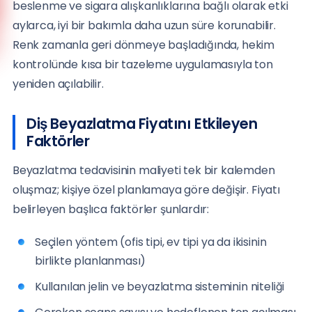
beslenme ve sigara alışkanlıklarına bağlı olarak etki
(0216) 648 22 80
aylarca, iyi bir bakımla daha uzun süre korunabilir.
Avrupa Yakası
Renk zamanla geri dönmeye başladığında, hekim
(0212) 909 88 80
kontrolünde kısa bir tazeleme uygulamasıyla ton
yeniden açılabilir.
Diş Beyazlatma Fiyatını Etkileyen
Faktörler
Beyazlatma tedavisinin maliyeti tek bir kalemden
oluşmaz; kişiye özel planlamaya göre değişir. Fiyatı
belirleyen başlıca faktörler şunlardır:
Seçilen yöntem (ofis tipi, ev tipi ya da ikisinin
birlikte planlanması)
Kullanılan jelin ve beyazlatma sisteminin niteliği