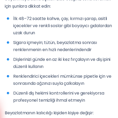
için şunlara dikkat edin:
İlk 48–72 saatte kahve, çay, kırmızı şarap, asitli
içecekler ve renkli soslar gibi boyayıcı gıdalardan
uzak durun
Sigara içmeyin; tütün, beyazlatma sonrası
renklenmenin en hızlı nedenlerindendir
Dişlerinizi günde en az iki kez fırçalayın ve diş ipini
düzenli kullanın
Renklendirici içecekleri mümkünse pipetle için ve
sonrasında ağzınızı suyla çalkalayın
Düzenli diş hekimi kontrollerini ve gerekiyorsa
profesyonel temizliği ihmal etmeyin
Beyazlatmanın kalıcılığı kişiden kişiye değişir:
Anadolu Yakası