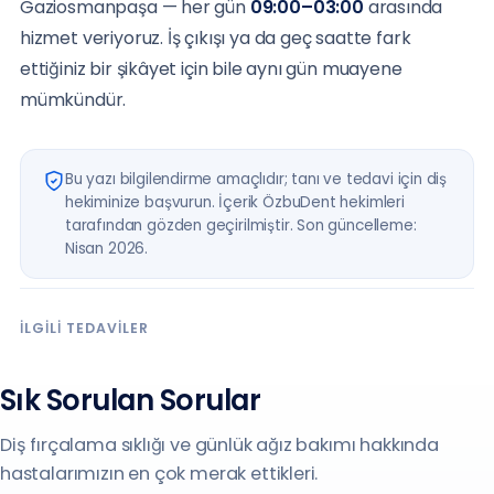
Gaziosmanpaşa — her gün
09:00–03:00
arasında
hizmet veriyoruz. İş çıkışı ya da geç saatte fark
ettiğiniz bir şikâyet için bile aynı gün muayene
mümkündür.
Bu yazı bilgilendirme amaçlıdır; tanı ve tedavi için diş
hekiminize başvurun. İçerik ÖzbuDent hekimleri
tarafından gözden geçirilmiştir. Son güncelleme:
Nisan 2026.
İLGILI TEDAVILER
Sık Sorulan Sorular
Diş fırçalama sıklığı ve günlük ağız bakımı hakkında
hastalarımızın en çok merak ettikleri.