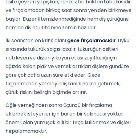
asite çeviren yapışkan, renksiz bir bakteri tabakasıdır
ve fırçalamadan birkaç saat sonra yeniden birikmeye
başlar. Düzenli temizlenmediğinde hem diş çürüğüne
hem de diş eti iltihabına zemin hazırlar.
İki seanstan en kritik olanı
gece fırçalamasıdır
. Uyku
sırasında tükürük salgısı azalır; tükürüğün asitleri
nötrleyen ve dişleri yıkayan etkisi zayıfladığı için
ağızda kalan plak ve yemek artıkları dişlere gündüze
göre çok daha uzun süre etki eder. Gece
fırçalamadan yatmayı alışkanlık hâline getirmek,
çürük riskini belirgin biçimde artırır.
Öğle yemeğinden sonra üçüncü bir fırçalama
eklemek isteyenler için bunun bir sakıncası yoktur;
önemli olan yumuşak kıllı bir fırça kullanmak ve dişleri
hırpalamamaktır.