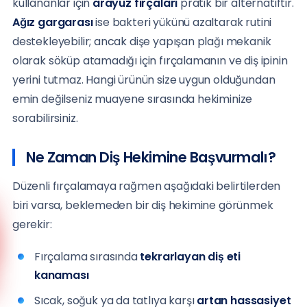
kullananlar için
arayüz fırçaları
pratik bir alternatiftir.
Ağız gargarası
ise bakteri yükünü azaltarak rutini
destekleyebilir; ancak dişe yapışan plağı mekanik
olarak söküp atamadığı için fırçalamanın ve diş ipinin
yerini tutmaz. Hangi ürünün size uygun olduğundan
emin değilseniz muayene sırasında hekiminize
sorabilirsiniz.
Ne Zaman Diş Hekimine Başvurmalı?
Düzenli fırçalamaya rağmen aşağıdaki belirtilerden
biri varsa, beklemeden bir diş hekimine görünmek
gerekir:
Anadolu Yakası
(0216) 648 22 80
Fırçalama sırasında
tekrarlayan diş eti
kanaması
Avrupa Yakası
(0212) 909 88 80
Sıcak, soğuk ya da tatlıya karşı
artan hassasiyet