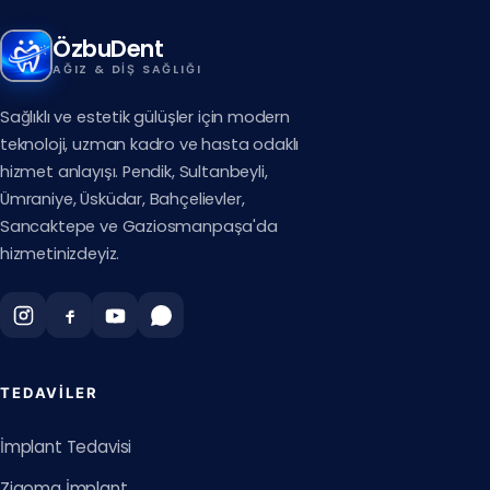
ÖzbuDent
AĞIZ & DIŞ SAĞLIĞI
Sağlıklı ve estetik gülüşler için modern
teknoloji, uzman kadro ve hasta odaklı
hizmet anlayışı. Pendik, Sultanbeyli,
Ümraniye, Üsküdar, Bahçelievler,
Sancaktepe ve Gaziosmanpaşa'da
hizmetinizdeyiz.
TEDAVILER
İmplant Tedavisi
Zigoma İmplant