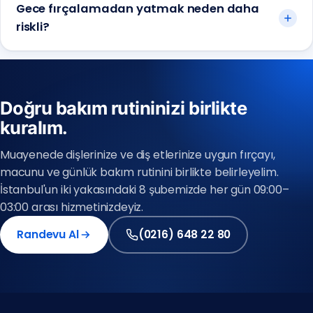
Gece fırçalamadan yatmak neden daha
riskli?
Doğru bakım rutininizi birlikte
kuralım.
Anadolu Yakası
(0216) 648 22 80
Muayenede dişlerinize ve diş etlerinize uygun fırçayı,
macunu ve günlük bakım rutinini birlikte belirleyelim.
Avrupa Yakası
İstanbul'un iki yakasındaki 8 şubemizde her gün 09:00–
(0212) 909 88 80
03:00 arası hizmetinizdeyiz.
Randevu Al
(0216) 648 22 80
(0212) 909 88 80
(0216) 648 22 80