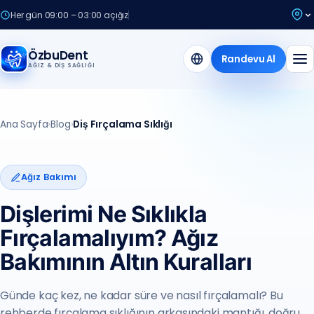
Her gün 09:00 – 03:00 açığız
ÖzbuDent
Randevu Al
AĞIZ & DIŞ SAĞLIĞI
Ana Sayfa
›
Blog
›
Diş Fırçalama Sıklığı
Ağız Bakımı
Dişlerimi Ne Sıklıkla
Fırçalamalıyım? Ağız
Bakımının Altın Kuralları
Günde kaç kez, ne kadar süre ve nasıl fırçalamalı? Bu
rehberde fırçalama sıklığının arkasındaki mantığı, doğru