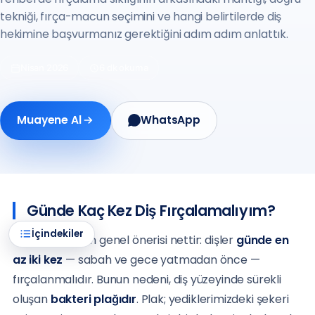
tekniği, fırça-macun seçimini ve hangi belirtilerde diş
hekimine başvurmanız gerektiğini adım adım anlattık.
Nisan 2026
6 dk okuma
Muayene Al
WhatsApp
Günde Kaç Kez Diş Fırçalamalıyım?
İçindekiler
Diş hekimlerinin genel önerisi nettir: dişler
günde en
az iki kez
— sabah ve gece yatmadan önce —
fırçalanmalıdır. Bunun nedeni, diş yüzeyinde sürekli
oluşan
bakteri plağıdır
. Plak; yediklerimizdeki şekeri