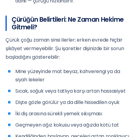
dahil — çürüğü hızlandırır.
Çürüğün Belirtileri: Ne Zaman Hekime
Gitmeli?
Çürük çoğu zaman sinsi ilerler; erken evrede hiçbir
şikâyet vermeyebilir. Şu işaretler dişinizde bir sorun
başladığını gösterebilir:
Mine yüzeyinde mat beyaz, kahverengi ya da
siyah lekeler
Sıcak, soğuk veya tatlıya karşı artan hassasiyet
Dişte gözle görülür ya da dille hissedilen oyuk
İki diş arasına sürekli yemek sıkışması
Geçmeyen ağız kokusu veya ağızda kötü tat
Kendiliğinden başlayan, geceleri artan zonklayıcı