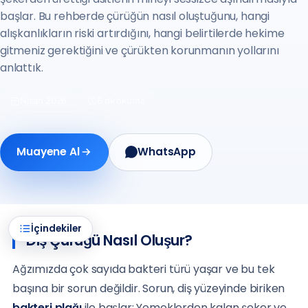
başlar. Bu rehberde çürüğün nasıl oluştuğunu, hangi
alışkanlıkların riski artırdığını, hangi belirtilerde hekime
gitmeniz gerektiğini ve çürükten korunmanın yollarını
anlattık.
Nisan 2026
6 dk okuma
Muayene Al
WhatsApp
İçindekiler
Diş Çürüğü Nasıl Oluşur?
Ağzımızda çok sayıda bakteri türü yaşar ve bu tek
başına bir sorun değildir. Sorun, diş yüzeyinde biriken
bakteri plağı
ile başlar: Yemeklerden kalan şeker ve