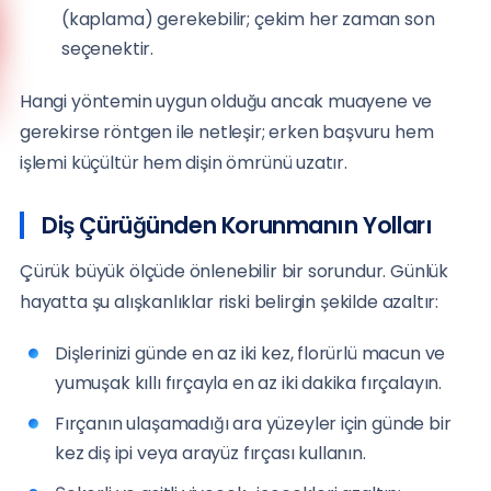
Anadolu Yakası
(kaplama) gerekebilir; çekim her zaman son
(0216) 648 22 80
seçenektir.
Avrupa Yakası
Hangi yöntemin uygun olduğu ancak muayene ve
(0212) 909 88 80
gerekirse röntgen ile netleşir; erken başvuru hem
işlemi küçültür hem dişin ömrünü uzatır.
Diş Çürüğünden Korunmanın Yolları
Çürük büyük ölçüde önlenebilir bir sorundur. Günlük
hayatta şu alışkanlıklar riski belirgin şekilde azaltır:
Dişlerinizi günde en az iki kez, florürlü macun ve
yumuşak kıllı fırçayla en az iki dakika fırçalayın.
Fırçanın ulaşamadığı ara yüzeyler için günde bir
kez diş ipi veya arayüz fırçası kullanın.