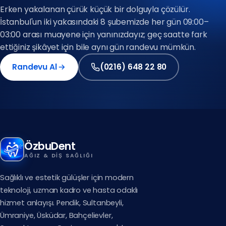
(0216) 648 22 80
Erken yakalanan çürük küçük bir dolguyla çözülür.
İstanbul'un iki yakasındaki 8 şubemizde her gün 09:00–
Avrupa Yakası
03:00 arası muayene için yanınızdayız; geç saatte fark
(0212) 909 88 80
ettiğiniz şikâyet için bile aynı gün randevu mümkün.
Randevu Al
(0216) 648 22 80
(0212) 909 88 80
(0216) 648 22 80
ÖzbuDent
AĞIZ & DIŞ SAĞLIĞI
Sağlıklı ve estetik gülüşler için modern
teknoloji, uzman kadro ve hasta odaklı
hizmet anlayışı. Pendik, Sultanbeyli,
Ümraniye, Üsküdar, Bahçelievler,