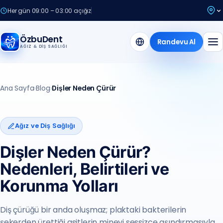
Her gün 09:00 – 03:00 açığız
ÖzbuDent
Randevu Al
AĞIZ & DIŞ SAĞLIĞI
Ana Sayfa
›
Blog
›
Dişler Neden Çürür
Ağız ve Diş Sağlığı
Dişler Neden Çürür?
Nedenleri, Belirtileri ve
Korunma Yolları
Diş çürüğü bir anda oluşmaz; plaktaki bakterilerin
şekerden ürettiği asitlerin mineyi sessizce aşındırmasıyla