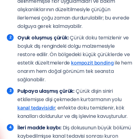
delinmemişse flor uygulamaları ve bakım
alışkanlıklarının düzeltilmesiyle çürüğün
ilerlemesi çoğu zaman durdurulabilir; bu evrede
dolguya gerek kalmayabilir.
Oyuk oluşmuş çürük:
Çürük doku temizlenir ve
boşluk diş rengindeki dolgu malzemesiyle
restore edilir. Ön bölgedeki küçük çürüklerde ve
estetik düzeltmelerde
ile hem
kompozit bonding
onarım hem doğal görünüm tek seansta
sağlanabilir.
Pulpaya ulaşmış çürük:
Çürük dişin siniri
etkilemişse dişi çekmeden kurtarmanın yolu
; enfekte doku temizlenir, kök
kanal tedavisidir
kanalları doldurulur ve diş işlevine kavuşturulur.
İleri madde kaybı:
Diş dokusunun büyük bölümü
kaybedilmişse kanal tedavisi sonrası kuron