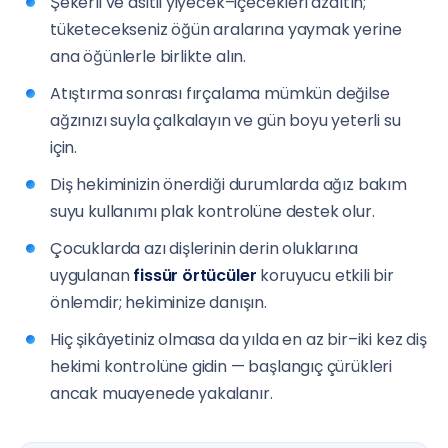
Şekerli ve asitli yiyecek–içecekleri azaltın;
tüketecekseniz öğün aralarına yaymak yerine
ana öğünlerle birlikte alın.
Atıştırma sonrası fırçalama mümkün değilse
ağzınızı suyla çalkalayın ve gün boyu yeterli su
için.
Diş hekiminizin önerdiği durumlarda ağız bakım
suyu kullanımı plak kontrolüne destek olur.
Çocuklarda azı dişlerinin derin oluklarına
uygulanan
fissür örtücüler
koruyucu etkili bir
önlemdir; hekiminize danışın.
Hiç şikâyetiniz olmasa da yılda en az bir–iki kez diş
hekimi kontrolüne gidin — başlangıç çürükleri
ancak muayenede yakalanır.