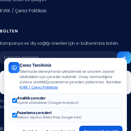
KVKK / Çerez Politikası
BÜLTEN
Kampanya ve diş sağlığı önerileri için e-bültenimize katılın.
Çerez Tercihiniz
Sitemizde deneyiminizi iyileştirmek ve anonim ziyaret
istatistikleri için çerezler kullanılır. Onay vermediğiniz
sürece analitik/pazarlama çerezleri yüklenmez. Ayrıntılar:
KVKK / Çerez Politikası
Analitik çerezler
İçerik güncelleme tarihi:
07.07.2026
Ziyaret istatistikleri (Google Analytics)
Editör:
Muhammed Ali Aslan
·
editör iletişim için tıklayınız
Pazarlama çerezleri
Reklam ölçümü (Meta Pixel, Google Ads)
© 2026 ÖzbuDent Ağız ve Diş Sağlığı Merkezleri. Tüm hakları saklıdır.