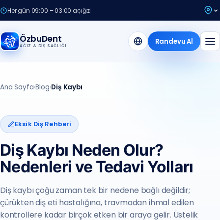
Her gün 09:00 – 03:00 açığız
ÖzbuDent
Randevu Al
AĞIZ & DIŞ SAĞLIĞI
Ana Sayfa
›
Blog
›
Diş Kaybı
Eksik Diş Rehberi
Diş Kaybı Neden Olur?
Nedenleri ve Tedavi Yolları
Diş kaybı çoğu zaman tek bir nedene bağlı değildir;
çürükten diş eti hastalığına, travmadan ihmal edilen
kontrollere kadar birçok etken bir araya gelir. Üstelik