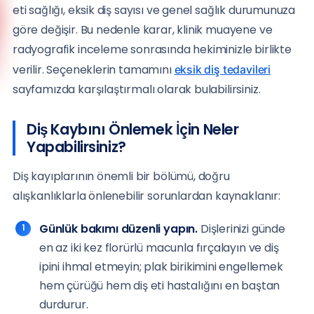
Anadolu Yakası
eti sağlığı, eksik diş sayısı ve genel sağlık durumunuza
(0216) 648 22 80
göre değişir. Bu nedenle karar, klinik muayene ve
radyografik inceleme sonrasında hekiminizle birlikte
Avrupa Yakası
(0212) 909 88 80
verilir. Seçeneklerin tamamını
eksik diş tedavileri
sayfamızda karşılaştırmalı olarak bulabilirsiniz.
Diş Kaybını Önlemek İçin Neler
Yapabilirsiniz?
Diş kayıplarının önemli bir bölümü, doğru
alışkanlıklarla önlenebilir sorunlardan kaynaklanır:
Günlük bakımı düzenli yapın.
Dişlerinizi günde
en az iki kez florürlü macunla fırçalayın ve diş
ipini ihmal etmeyin; plak birikimini engellemek
hem çürüğü hem diş eti hastalığını en baştan
durdurur.