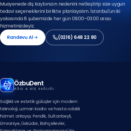
(0216) 648 22 80
Muayenede diş kaybınızın nedenini netleştirip size uygun
tedavi seçeneklerini birlikte planlayalım. İstanbul'un iki
Avrupa Yakası
yakasında 8 şubemizde her gün 09:00–03:00 arası
(0212) 909 88 80
hizmetinizdeyiz.
Randevu Al
(0216) 648 22 80
(0212) 909 88 80
(0216) 648 22 80
ÖzbuDent
AĞIZ & DIŞ SAĞLIĞI
Sağlıklı ve estetik gülüşler için modern
teknoloji, uzman kadro ve hasta odaklı
hizmet anlayışı. Pendik, Sultanbeyli,
Ümraniye, Üsküdar, Bahçelievler,
Sancaktepe ve Gaziosmanpaşa'da