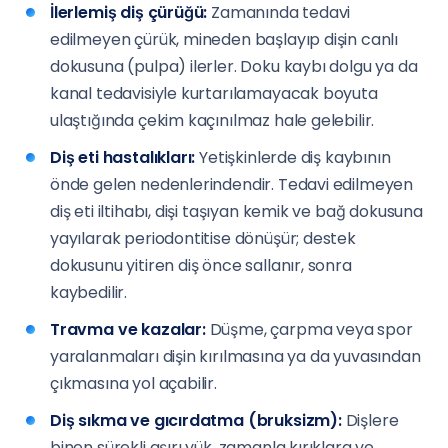
İlerlemiş diş çürüğü:
Zamanında tedavi
edilmeyen çürük, mineden başlayıp dişin canlı
dokusuna (pulpa) ilerler. Doku kaybı dolgu ya da
kanal tedavisiyle kurtarılamayacak boyuta
ulaştığında çekim kaçınılmaz hale gelebilir.
Diş eti hastalıkları:
Yetişkinlerde diş kaybının
önde gelen nedenlerindendir. Tedavi edilmeyen
diş eti iltihabı, dişi taşıyan kemik ve bağ dokusuna
yayılarak periodontitise dönüşür; destek
dokusunu yitiren diş önce sallanır, sonra
kaybedilir.
Travma ve kazalar:
Düşme, çarpma veya spor
yaralanmaları dişin kırılmasına ya da yuvasından
çıkmasına yol açabilir.
Diş sıkma ve gıcırdatma (bruksizm):
Dişlere
binen sürekli aşırı yük, zamanla kırıklara ve