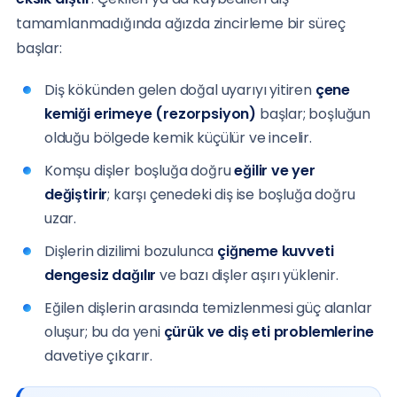
tamamlanmadığında ağızda zincirleme bir süreç
başlar:
Diş kökünden gelen doğal uyarıyı yitiren
çene
kemiği erimeye (rezorpsiyon)
başlar; boşluğun
olduğu bölgede kemik küçülür ve incelir.
Komşu dişler boşluğa doğru
eğilir ve yer
değiştirir
; karşı çenedeki diş ise boşluğa doğru
uzar.
Dişlerin dizilimi bozulunca
çiğneme kuvveti
dengesiz dağılır
ve bazı dişler aşırı yüklenir.
Eğilen dişlerin arasında temizlenmesi güç alanlar
oluşur; bu da yeni
çürük ve diş eti problemlerine
davetiye çıkarır.