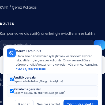
KVKK / Çerez Politikası
BÜLTEN
Kampanya ve diş sağlığı önerileri için e-bültenimize katılın.
Çerez Tercihiniz
Sitemizde deneyiminizi iyileştirmek ve anonim ziyaret
istatistikleri için çerezler kullanılır. Onay vermediğiniz
sürece analitik/pazarlama çerezleri yüklenmez. Ayrıntılar:
KVKK / Çerez Politikası
Analitik çerezler
İçerik güncelleme tarihi:
07.07.2026
Ziyaret istatistikleri (Google Analytics)
Editör:
Muhammed Ali Aslan
·
editör iletişim için tıklayınız
Pazarlama çerezleri
Reklam ölçümü (Meta Pixel, Google Ads)
© 2026 ÖzbuDent Ağız ve Diş Sağlığı Merkezleri. Tüm hakları saklıdır.
Reddet
Seçimi Kaydet
Tümünü Kabul Et