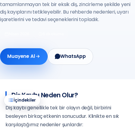
tamamlanmayan tek bir eksik diş, zincirleme şekilde yeni
diş kayıplarını tetikleyebilir. Bu rehberde nedenleri, uyarı
işaretlerini ve tedavi seçeneklerini topladık.
Nisan 2026
6 dk okuma
Muayene Al
WhatsApp
Diş Kaybı Neden Olur?
İçindekiler
Diş kaybı genellikle tek bir olayın değil, birbirini
besleyen birkaç etkenin sonucudur. Klinikte en sık
karşılaştığımız nedenler şunlardır: