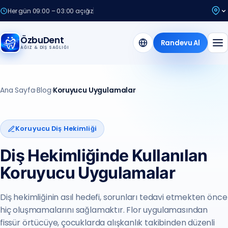
Her gün 09:00 – 03:00 açığız
ÖzbuDent
Randevu Al
AĞIZ & DIŞ SAĞLIĞI
Ana Sayfa
›
Blog
›
Koruyucu Uygulamalar
Koruyucu Diş Hekimliği
Diş Hekimliğinde Kullanılan
Koruyucu Uygulamalar
Diş hekimliğinin asıl hedefi, sorunları tedavi etmekten önce
hiç oluşmamalarını sağlamaktır. Flor uygulamasından
fissür örtücüye, çocuklarda alışkanlık takibinden düzenli