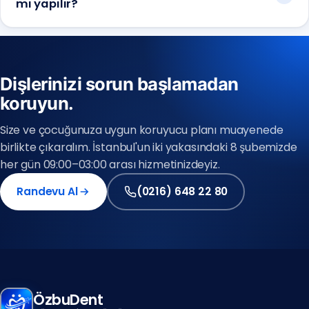
mı yapılır?
Dişlerinizi sorun başlamadan
Anadolu Yakası
koruyun.
(0216) 648 22 80
Size ve çocuğunuza uygun koruyucu planı muayenede
Avrupa Yakası
birlikte çıkaralım. İstanbul'un iki yakasındaki 8 şubemizde
(0212) 909 88 80
her gün 09:00–03:00 arası hizmetinizdeyiz.
Randevu Al
(0216) 648 22 80
(0212) 909 88 80
(0216) 648 22 80
ÖzbuDent