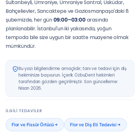
Sultanbeyli, Ümraniye, Ümraniye Santral, Üsküdar,
Bahçelievler, Sancaktepe ve Gaziosmanpaşa'daki 8
şubemizde, her gün
09:00–03:00
arasında
planlanabilir. İstanbul'un iki yakasında, yoğun
tempoda bile size uygun bir saatte muayene olmak
mümkündür.
Bu yazı bilgilendirme amaçlıdır; tanı ve tedavi için diş
hekiminize başvurun. İçerik ÖzbuDent hekimleri
tarafından gözden geçirilmiştir. Son güncelleme:
Nisan 2026.
İLGILI TEDAVILER
Flor ve Fissür Örtücü
Flor ve Diş Eti Tedavisi