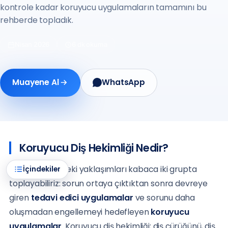
kontrole kadar koruyucu uygulamaların tamamını bu
rehberde topladık.
Nisan 2026
6 dk okuma
Muayene Al
WhatsApp
Koruyucu Diş Hekimliği Nedir?
Diş hekimliğindeki yaklaşımları kabaca iki grupta
İçindekiler
toplayabiliriz: sorun ortaya çıktıktan sonra devreye
giren
tedavi edici uygulamalar
ve sorunu daha
oluşmadan engellemeyi hedefleyen
koruyucu
uygulamalar
. Koruyucu diş hekimliği; diş çürüğünü, diş