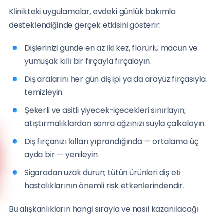
Klinikteki uygulamalar, evdeki günlük bakımla
desteklendiğinde gerçek etkisini gösterir:
Dişlerinizi günde en az iki kez, florürlü macun ve
yumuşak kıllı bir fırçayla fırçalayın.
Diş aralarını her gün diş ipi ya da arayüz fırçasıyla
temizleyin.
Şekerli ve asitli yiyecek-içecekleri sınırlayın;
atıştırmalıklardan sonra ağzınızı suyla çalkalayın.
Diş fırçanızı kılları yıprandığında — ortalama üç
Anadolu Yakası
ayda bir — yenileyin.
(0216) 648 22 80
Sigaradan uzak durun; tütün ürünleri diş eti
Avrupa Yakası
hastalıklarının önemli risk etkenlerindendir.
(0212) 909 88 80
Bu alışkanlıkların hangi sırayla ve nasıl kazanılacağı