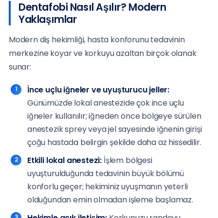
Dentafobi Nasıl Aşılır? Modern
Yaklaşımlar
Modern diş hekimliği, hasta konforunu tedavinin
merkezine koyar ve korkuyu azaltan birçok olanak
sunar:
İnce uçlu iğneler ve uyuşturucu jeller:
Günümüzde lokal anestezide çok ince uçlu
iğneler kullanılır; iğneden önce bölgeye sürülen
anestezik sprey veya jel sayesinde iğnenin girişi
çoğu hastada belirgin şekilde daha az hissedilir.
Etkili lokal anestezi:
İşlem bölgesi
uyuşturulduğunda tedavinin büyük bölümü
konforlu geçer; hekiminiz uyuşmanın yeterli
olduğundan emin olmadan işleme başlamaz.
Hekimle açık iletişim:
Korkunuzu randevu