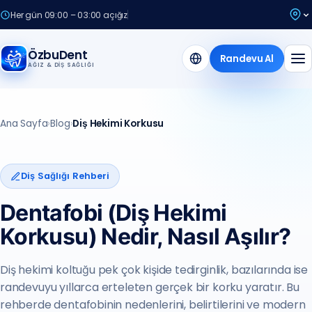
Her gün 09:00 – 03:00 açığız
ÖzbuDent
Randevu Al
AĞIZ & DIŞ SAĞLIĞI
Ana Sayfa
›
Blog
›
Diş Hekimi Korkusu
Diş Sağlığı Rehberi
Dentafobi (Diş Hekimi
Korkusu) Nedir, Nasıl Aşılır?
Diş hekimi koltuğu pek çok kişide tedirginlik, bazılarında ise
randevuyu yıllarca erteleten gerçek bir korku yaratır. Bu
rehberde dentafobinin nedenlerini, belirtilerini ve modern