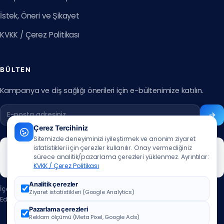
İstek, Öneri ve Şikayet
KVKK / Çerez Politikası
BÜLTEN
Kampanya ve diş sağlığı önerileri için e-bültenimize katılın.
Çerez Tercihiniz
Sitemizde deneyiminizi iyileştirmek ve anonim ziyaret
istatistikleri için çerezler kullanılır. Onay vermediğiniz
sürece analitik/pazarlama çerezleri yüklenmez. Ayrıntılar:
KVKK / Çerez Politikası
Analitik çerezler
İçerik güncelleme tarihi:
07.07.2026
Ziyaret istatistikleri (Google Analytics)
Editör:
Muhammed Ali Aslan
·
editör iletişim için tıklayınız
Pazarlama çerezleri
Reklam ölçümü (Meta Pixel, Google Ads)