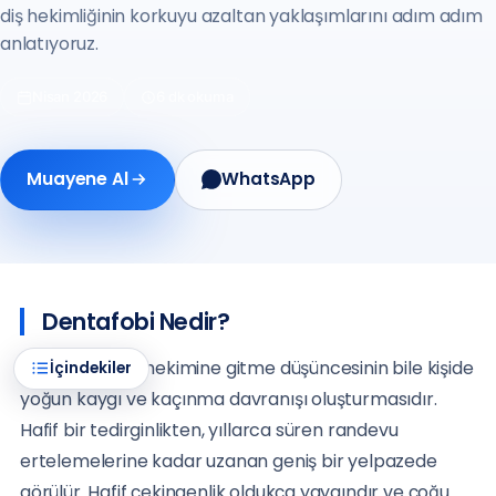
diş hekimliğinin korkuyu azaltan yaklaşımlarını adım adım
anlatıyoruz.
Nisan 2026
6 dk okuma
Muayene Al
WhatsApp
Dentafobi Nedir?
Dentafobi
, diş hekimine gitme düşüncesinin bile kişide
İçindekiler
yoğun kaygı ve kaçınma davranışı oluşturmasıdır.
Hafif bir tedirginlikten, yıllarca süren randevu
ertelemelerine kadar uzanan geniş bir yelpazede
görülür. Hafif çekingenlik oldukça yaygındır ve çoğu