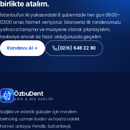
birlikte atalım.
Anadolu Yakası
(0216) 648 22 80
İstanbul'un iki yakasındaki 8 şubemizde her gün 09:00–
03:00 arası hizmet veriyoruz. İsterseniz ilk randevunuzu
Avrupa Yakası
yalnızca tanışma ve muayene olarak planlayalım;
(0212) 909 88 80
tedaviye ancak siz hazır olduğunuzda geçelim.
Randevu Al
(0216) 648 22 80
(0212) 909 88 80
(0216) 648 22 80
ÖzbuDent
AĞIZ & DIŞ SAĞLIĞI
Sağlıklı ve estetik gülüşler için modern
teknoloji, uzman kadro ve hasta odaklı
hizmet anlayışı. Pendik, Sultanbeyli,