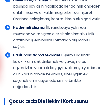
başında paylaşın. Yapılacak her adımın önceden
anlatılması ve el kaldırma gibi bir "dur" işareti
üzerinde anlaşılması, kontrol hissini size geri verir.
Kademeli alışma:
İlk randevuyu yalnızca
muayene ve tanışma olarak planlamak, klinik
ortamına işlem baskısı olmadan alışmanızı
sağlar.
Basit rahatlama teknikleri:
İşlem sırasında
Anadolu Yakası
kulaklıkla müzik dinlemek ve yavaş nefes
(0216) 648 22 80
egzersizleri yapmak kaygıyı azaltmaya yardımcı
olur. Yoğun fobide hekiminiz, size uygun ek
Avrupa Yakası
(0212) 909 88 80
seçenekleri muayenede sizinle birlikte
değerlendirir.
Çocuklarda Diş Hekimi Korkusunu